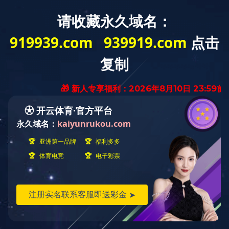
网站首页
公司风采
新闻资讯
九游（中国）
人力资源
党建工作
公司荣誉
政策法规
九游（中国）
联系我们
企业文化
当前位置：
首页
九游（中国）
竣工项目
项目管理
栏目列表
房屋建筑
市政公用
化工石油
电力工程
冶炼工程
机电安装