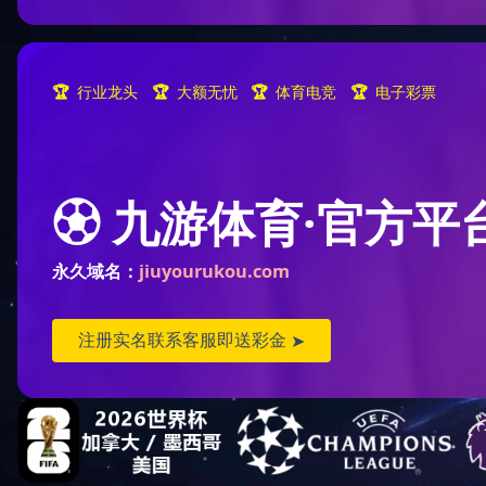
6月6日学习资料：习近平对推动“两学一做”学习教育常态化制度
《关于新形势下党内政治生活的若干准则》
公司党委中心组学习＂习近平总书记纪念长征胜利80周年讲话＂
习近平：在纪念红军长征胜利80周年大会上的讲话 （10月24日学
习近平对中国航空发动机集团公司成立作出重要指示 李克强作出
学习贯彻习近平总书记系列重要讲话精神
【思想文化道德讲堂】“我为什么加入中国共产党”——南京航空
8月2日学习资料《<党章知识选粹之二十七>党的干部必须具备的
7月28日学习资料《全面从严治党的利器—一文读懂<中国共产党
«
1
2