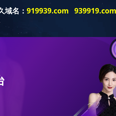
九游（中国）
人力资源
党建工作
公司荣誉
2018-06-08
2018-04-03
2018-04-02
2018-01-29
（二卷）
2017-08-21
讲话进基层”主题宣讲会议
2017-06-14