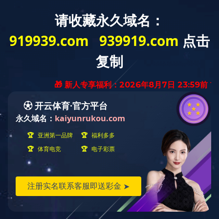
网站首页
公司风采
新闻资讯
九游（中国）
人力资源
党建工作
公司荣誉
政策法规
九游（中国）
联系我们
企业文化
当前位置：
首页
九游（中国）
强制性标准
质量管理
栏目列表
技术标准
强制性标准
指导性资料
下级栏目