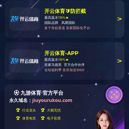
质量管理
安全管理
您没有访问权限访问该页面，请登录后
重试！
点击登录