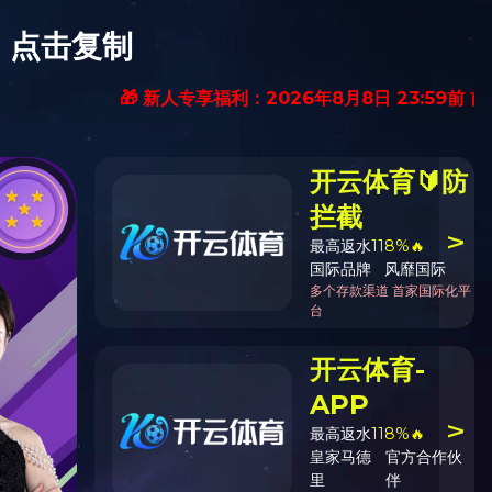
政策法规
九游（中国）
联系我们
栏目列表
2022年荣誉
2021年荣誉
2020年荣誉
2019年荣誉
2018年荣誉
2017年荣誉
2016年荣誉
2015年荣誉
2014年荣誉
2013年荣誉
2012年荣誉
2011年荣誉
2010年荣誉
2009年荣誉
2008年荣誉