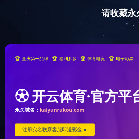
网站首页
公司风采
新闻资讯
当前位置：
首页
公司荣誉
2018年荣誉
亲贤卫华小区项目荣获“2018