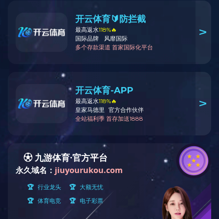
近日，九游在线官方官网凭借卓越的项目
监理服务，接连收获来自合作方的表扬信与感
谢信，彰显了公司在行业内的专业实力与优质
口碑。
在晋东公司（西烟）烟火高新技术产业基
地建设项目中，山西北方晋东化工有限公司对
我公司的专业团队、优质服务和坚定支持表达
了衷心感谢。我公司赵东亮、李奇、袁嘉诚、
李嘉俊4名同志在项目中踏实肯干、求真务实、
锐意进取，高效完成各项工作任务，以良好的
工作作风为项目的顺利实施提供了坚实保障和
有力支撑。
保德县农业农村局也向我公司发来表扬
信。在“2025年保德县土崖塔乡等五乡镇高标准
农田建设项目”里，以总监理工程师吕旭渊同志